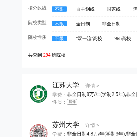
按分数线
不限
自主划线
国家线
院校类型
不限
全日制
非全日制
院校性质
不限
"双一流"高校
985高校
共查到
294
所院校
江苏大学
详情 >
非全日制8万/年(学制2.5年),非全日
学费：
性质：
苏州大学
详情 >
非全日制4.8万/年(学制3年),非全
学费：