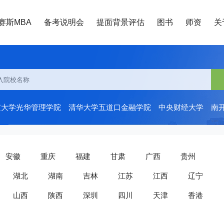
赛斯MBA
备考说明会
提面背景评估
图书
师资
关
京大学光华管理学院
清华大学五道口金融学院
中央财经大学
南
安徽
重庆
福建
甘肃
广西
贵州
湖北
湖南
吉林
江苏
江西
辽宁
山西
陕西
深圳
四川
天津
香港