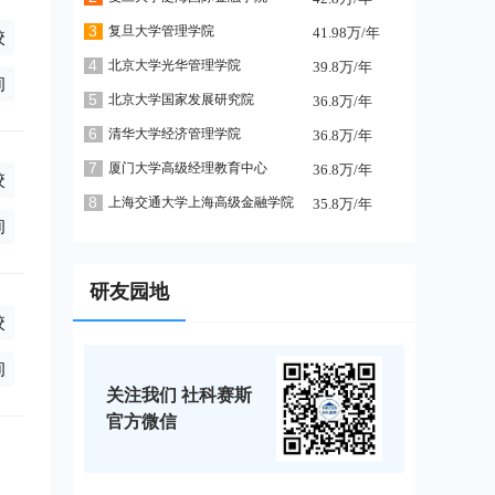
3
复旦大学管理学院
41.98万/年
校
学制2年),非全日制7万/年(学制2年),全日制5万/年(学制2年),非全日
4
北京大学光华管理学院
39.8万/年
询
5
北京大学国家发展研究院
36.8万/年
6
清华大学经济管理学院
36.8万/年
7
厦门大学高级经理教育中心
36.8万/年
校
8
上海交通大学上海高级金融学院
35.8万/年
制3年)
询
研友园地
校
(学制3年)
询
关注我们 社科赛斯
官方微信