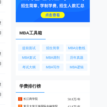
询
校
(学制3年),非全日制0万/年(学制3年)
询
MBA工具箱
提前面试
招生简章
MBA分数线
校
MBA复试
MBA调剂
历年真题
日制21.8万/年(学制2.5年),全日制0万/年(学制2.5年)
询
考试大纲
MBA写作
MBA逻辑
校
学费排行榜
询
1
长江商学院
58.8万/年
2
复旦大学泛海国际金融学院
42.8万/年