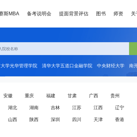
赛斯MBA
备考说明会
提面背景评估
图书
师资
关
京大学光华管理学院
清华大学五道口金融学院
中央财经大学
南
安徽
重庆
福建
甘肃
广西
贵州
湖北
湖南
吉林
江苏
江西
辽宁
山西
陕西
深圳
四川
天津
香港