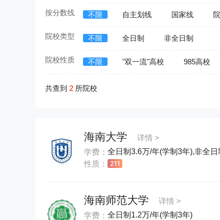
按分数线
不限
自主划线
国家线
院校类型
不限
全日制
非全日制
院校性质
不限
"双一流"高校
985高校
共查到
2
所院校
海南大学
详情 >
全日制3.6万/年(学制3年),非全日制
学费：
性质：
海南师范大学
详情 >
全日制1.2万/年(学制3年)
学费：