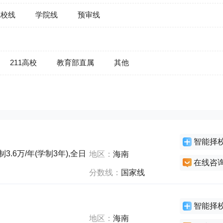
院校线
学院线
预审线
211高校
教育部直属
其他
智能择
3.6万/年(学制3年),全日制1.2万/年(学制3年),非全日制1.2万/年
地区：
海南
在线咨
分数线：
国家线
智能择
地区：
海南