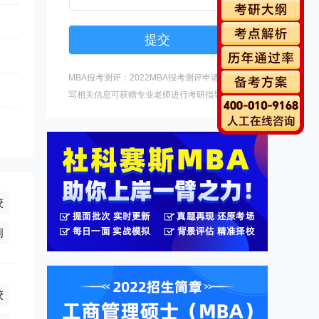
MBA报考测评：2022MBA报考测评申请中，填
写相关信息可获赠专业老师进行考研指导。
校
(学制3年)
询
校