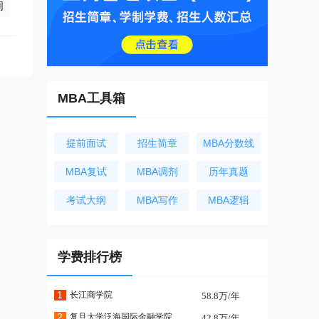
询
MBA工具箱
提前面试
招生简章
MBA分数线
MBA复试
MBA调剂
历年真题
考试大纲
MBA写作
MBA逻辑
学费排行榜
1
长江商学院
58.8万/年
2
复旦大学泛海国际金融学院
42.8万/年