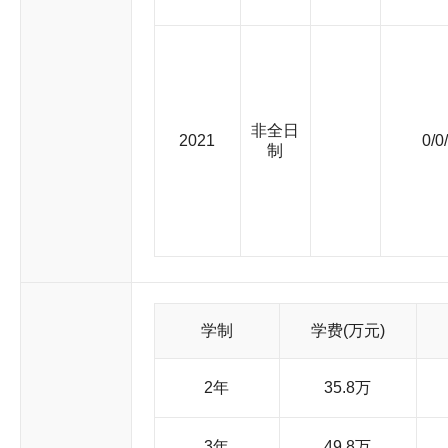
17071人、全日制硕士研究生14589人、全日制博士研究生990
3307名，其中教授1083名；中国科学院院士25名、中国工程院
名，青年拔尖人才27名，长江学者青年项目47名，优秀青年科学
席科学家35名（青年科学家2名），国家重大科学研究计划首席科
20个，国家重点研发计划项目获得者117名（青年项目获得者14名）。 学校现有本科专业71个，含43个国家一流专
1个省级一流专业建设点，涵盖经济学、法学、文学、理学、工
获61项高等教育国家级教学成果奖（其中39项为第一完成单位
非全日
2021
0/0
示范中心16个；有国家“万人计划”教学名师2人，国家高层次人
制
海市教学名师奖获得者36人，国家级教学团队16个，上海市教学
频公开课13门、国家级精品资源共享课19门、国家精品在线开放
校示范性全英语课程53门。学校荣获国家首批“双创示范基地”，
大”正在成为新时期上海交通大学的鲜亮名片，学校办学的整体水平与国际地位不
家“双一流”建设学科，位列全国高校第四；11个学科入选上海市
全校现有一级学科博士学位授权点47个，覆盖经济学、法学、文
学科硕士学位授权点56个，覆盖12个学科门类；博士专业学位类
科技创新基地129个，其中国家级28个、省部级82个、国际合作
重点（级）实验室，1个国家级创新基地，1个国家实验室，1个
学制
学费(万元)
新中心，1个国家应用数据中心，5个国家工程研究中心，2个国
心；18个教育部重点实验室，11个国际合作联合科技创新基地，
学科实验室，37个上海市重点实验室，7个教育部工程研究中心，
2年
35.8万
个上海市功能型平台，10个上海市专业技术服务平台。1个国家
会科学创新研究基地，4个上海市高校智库，3个上海市人民政府
个教育部高等学校软科学研究基地等。目前，正在建设一批面向世界基础
3年
49.8万