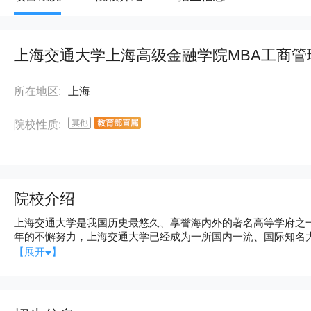
上海交通大学上海高级金融学院MBA工商管
所在地区:
上海
院校性质:
院校介绍
上海交通大学是我国历史最悠久、享誉海内外的著名高等学府之一
年的不懈努力，上海交通大学已经成为一所国内一流、国际知名
型、国际化”世界一流大学的愿景目标。 十九世纪末，甲午战败，民族危难。中国近代著名实业家、教育家盛宣怀秉持“自强首
【展开
】
在储才，储才必先兴学”的信念，于1896年在上海创办了交通大
业”的宗旨，以培养“第一等人才”为教育目标，精勤进取，笃行
为“东方麻省理工”。抗战时期，广大师生历尽艰难，移转租界，
夕，广大师生积极投身民主革命，学校被誉为“民主堡垒”。 新中国成立初期，为配合国家经济建设的需要，构建新中国的高等