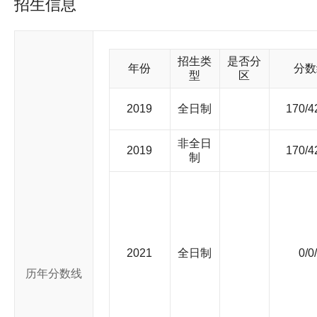
招生信息
教育体系，学校调整出相当一部分优势专业、师资设备，支持国
北的号召，经历西迁与分设，分为交通大学上海部分和西安部分。
准分别独立建制，交通大学上海部分启用“上海交通大学”校名。
积极投身国防人才培养和国防科研，为“两弹一星”和国防现代化做出了巨大贡献。 改革开放以来，
招生类
是否分
神，锐意推进改革：率先组成教授代表团访问美国，率先实行校
年份
分数
型
区
了学校的教学科研改革。1984年，邓小平同志亲切接见了学校
上海市的大力支持下，学校以“上水平、创一流”为目标，以学科
法学和人文学科等。1999年，上海农学院并入；2005年，与
2019
全日制
170/4
布局。通过国家“211工程”和“985工程”“双一流”工程的建设
学的转变。与此同时，学校通过与美国密西根大学等世界一流大学
非全日
行校区建设，历经30多年，已基本建设成设施完善，环境优美的
2019
170/4
制
现有徐汇、闵行、黄浦、长宁、浦东等校区，总占地面积300余
幅度上升，实现了跨越式发展，整体实力显著增强，为建设世界一流大学奠定了坚实的
学的根本任务。一百多年来，学校为国家和社会培养了逾40万各
实业家、工程技术专家和医学专家，如江泽民、陆定一、丁关根
培、邵力子、李叔同、蔡锷、邹韬奋、严隽琪、陈敏章、王振义、
大校友；在国家23位“两弹一星”功臣中，有6位交大校友；在国
近现代发展史上的诸多“第一”：中国最早的内燃机、最早的电机
2021
全日制
0/0
艇、第一艘气垫船、第一艘水翼艇、自主设计的第一代战斗机、
历年分数线
术、第一例成功移植同种原位肝手术、第一例成功抢救大面积烧
等，都凝聚着交大师生和校友的心血智慧。改革开放以来，一批年轻的校
底，学校共有33个学院/直属系，13家附属医院，2个附属医学