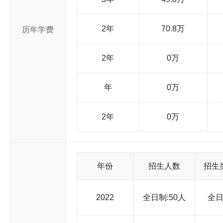
技创新水平不断提高。20年来，获得国家科技奖99项，上海市奖4
剑”共同研制的“海上大型绞吸疏浚装备”获评国家科技进步特等
国第二；19项成果获评教育部“三大奖”，总数位列全国第一；国家
2年
70.8万
历年学费
将获国家科技奖8项，居全国高校第二，其中一项成果拟授国家技
高校第三。上海市科学技术奖特等奖1项，一等奖21项，蝉联上
2019年度达7203篇，2020年度达8239篇；Nature、Scie
2年
0万
库资政启民，影响力日益显现；立足上海，辐射全国，李政道研
砖加瓦。 上海交通大学深厚的文化底蕴，悠久的办学传统，奋发图强的发展历程，特别是改革开放以来取得的巨大成就，为国
年
0万
内外所瞩目。这所英才辈出的百年学府正乘风扬帆，以传承文明
特色世界一流大学目标奋进！ 相关基本数据截至2020年12月
2年
0万
年份
招生人数
招生
2022
全日制:50人
全