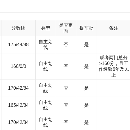
际顶级权威管理教育体系认证，是中国内地首家同时获得三项国际权威认证
知识、综合运用知识和自主创新的能力。通过努力力争成为国际一流
是否定
分数线
类型
提前批
备注
向
自主划
175/44/88
否
是
线
联考两门总分
自主划
≥160分，且工
160/0/0
否
是
线
作经验6年及以
上
自主划
170/42/84
否
是
线
自主划
165/42/84
否
是
线
自主划
170/42/84
否
是
线