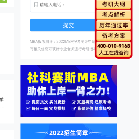
MBA报考测评：2022MBA报考测评申请中，填
写相关信息可获赠专业老师进行考研指导。
学
项目位
全球
管理