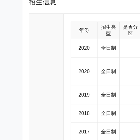
招生信息
泰分别获得了AMBA、EQUIS和AACSB三项国
商学院。 安泰MBA项目致力于培养具有品行正、视野宽、基础实、创新力强、人文底蕴深厚的商界领袖和业界精英，培养学
生具有较高道德情操、全球化视野、系统的工商管理
有中国特色的MBA项目。
招生类
是否分
年份
型
区
2020
全日制
2020
全日制
2019
全日制
2018
全日制
2017
全日制