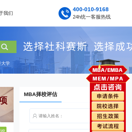
400-010-9168
于我们
24h统一客服热线
经大学
MBA择校评估
项