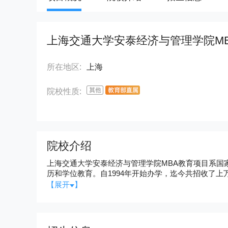
上海交通大学安泰经济与管理学院M
所在地区:
上海
院校性质:
院校介绍
上海交通大学安泰经济与管理学院MBA教育项目系国
历和学位教育。自1994年开始办学，迄今共招收了上万名MBA学员。 近二十年来，项目在规
夫，已具备了良好的品牌效应。最新公布的2020英国《金融
【展开
】
列第37位，就业率连续七年问鼎100%，薪资增长率
金融MBA排行榜位列第1位和第15位。 在教育部的“双一流”建设高校及建设学科名单中，上海交大“商业与管理”学科成为上海
地区唯一入选的经济管理类学科。在全国第四轮学科
硕士MBA均位列A+。 在《金融时报》发布的亚太商学院排行榜中，交大安泰连续两年名列第1位。在2008年和2011年交大安