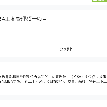
BA工商管理硕士项目
分享到:
家教育部和国务院学位办认定的工商管理硕士（MBA）学位点，提供
范、质量、品牌、特色上下工
时报》（Financial Times）全球MBA排名中，交大安泰MBA
连续七年位列全球三甲。安泰MBA还分别在FT全球女性MBA排行榜和
评估和首次专业学位水平评估中，上海交大工商管理一级学科和工商