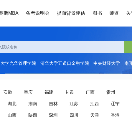
赛斯MBA
备考说明会
提面背景评估
图书
师资
关
京大学光华管理学院
清华大学五道口金融学院
中央财经大学
南
安徽
重庆
福建
甘肃
广西
贵州
湖北
湖南
吉林
江苏
江西
辽宁
山西
陕西
深圳
四川
天津
香港