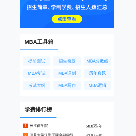
MBA工具箱
提前面试
招生简章
MBA分数线
MBA复试
MBA调剂
历年真题
考试大纲
MBA写作
MBA逻辑
学费排行榜
1
长江商学院
58.8万/年
2
复旦大学泛海国际金融学院
42.8万/年