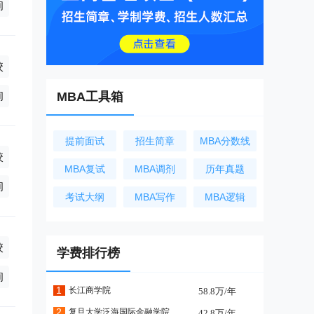
询
校
询
MBA工具箱
提前面试
招生简章
MBA分数线
校
MBA复试
MBA调剂
历年真题
询
考试大纲
MBA写作
MBA逻辑
校
学费排行榜
学制2.5年),非全日制16.8万/年(学制2.5年),非全日制11.8万/年(学
询
1
长江商学院
58.8万/年
2
复旦大学泛海国际金融学院
42.8万/年