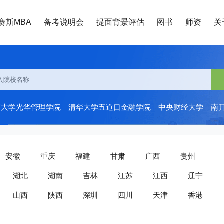
赛斯MBA
备考说明会
提面背景评估
图书
师资
关
京大学光华管理学院
清华大学五道口金融学院
中央财经大学
南
安徽
重庆
福建
甘肃
广西
贵州
湖北
湖南
吉林
江苏
江西
辽宁
山西
陕西
深圳
四川
天津
香港