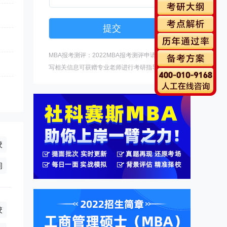
MBA报考测评：2022MBA报考测评申请中，填
写相关信息可获赠专业老师进行考研指导。
校
年(学制2.5年),非全日制26.8万/年(学制2年),全日制4.4万/年(学制2
询
校
6.8万/年(学制2.5年),全日制8.64万/年(学制2年),非全日制6.72万