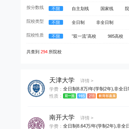
按分数线
不限
自主划线
国家线
院校类型
不限
全日制
非全日制
院校性质
不限
"双一流"高校
985高校
共查到
294
所院校
天津大学
详情 >
全日制8.8万/年(学制2年),非全日制
学费：
性质：
南开大学
详情 >
全日制8.64万/年(学制2年),非全日制
学费：