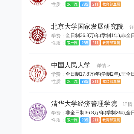
性质：
北京大学国家发展研究院
详
全日制36.8万/年(学制1年),非全日
学费：
性质：
中国人民大学
详情 >
全日制17.8万/年(学制2年),非全日
学费：
性质：
清华大学经济管理学院
详情 
非全日制36.8万/年(学制2年),全日
学费：
性质：