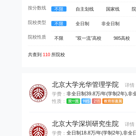
按分数线
不限
自主划线
国家线
院校类型
不限
全日制
非全日制
院校性质
不限
"双一流"高校
985高校
共查到
110
所院校
北京大学光华管理学院
详情 
非全日制39.8万/年(学制2年),非全
学费：
性质：
北京大学深圳研究生院
详情 
全日制18.8万/年(学制2年),非全日
学费：