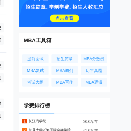
询
校
8万/年(学制2年)
询
MBA工具箱
提前面试
招生简章
MBA分数线
校
MBA复试
MBA调剂
历年真题
万/年(学制2年),全日制17.8万/年(学制2年),非全日制30.8万/年(学
询
考试大纲
MBA写作
MBA逻辑
校
学费排行榜
万/年(学制2年),全日制40.62万/年(学制2年),非全日制0万/年(学制
询
1
长江商学院
58.8万/年
2
复旦大学泛海国际金融学院
42.8万/年