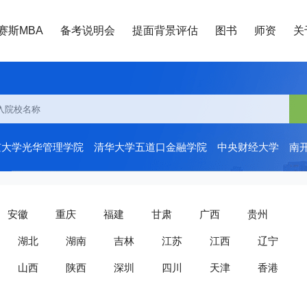
赛斯MBA
备考说明会
提面背景评估
图书
师资
关
京大学光华管理学院
清华大学五道口金融学院
中央财经大学
南
安徽
重庆
福建
甘肃
广西
贵州
湖北
湖南
吉林
江苏
江西
辽宁
山西
陕西
深圳
四川
天津
香港