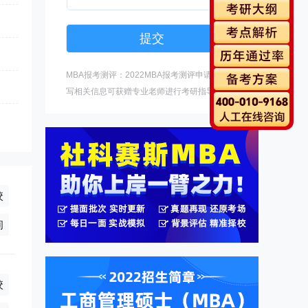
MBA报考测评：2022MBA报考测评申请中，填
写相关信息可获赠专业老师进行考研指导。
校
8万/年(学制2年),全日制18.8万/年(学制2年),非全日制39.8万/年(
询
校
8万/年(学制2年),非全日制72.8万/年(学制2年),全日制0万/年(学制2