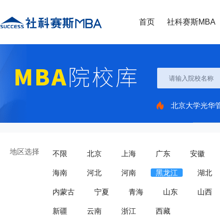
首页
社科赛斯MBA
北京大学光华
地区选择
不限
北京
上海
广东
安徽
海南
河北
河南
黑龙江
湖北
内蒙古
宁夏
青海
山东
山西
新疆
云南
浙江
西藏