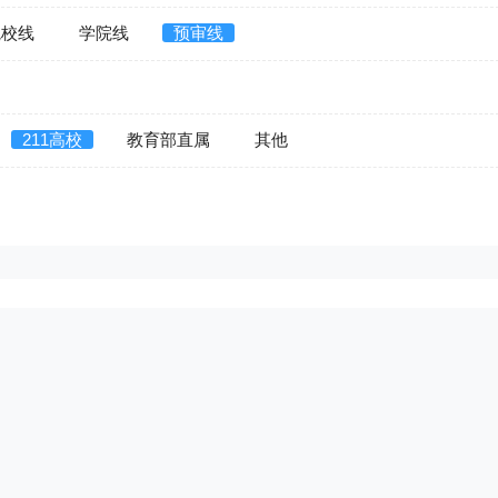
院校线
学院线
预审线
211高校
教育部直属
其他