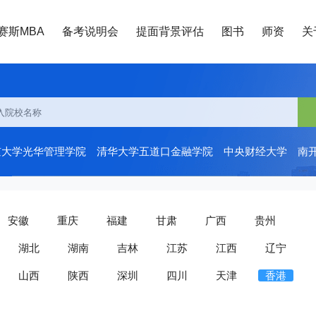
赛斯MBA
备考说明会
提面背景评估
图书
师资
关
京大学光华管理学院
清华大学五道口金融学院
中央财经大学
南
安徽
重庆
福建
甘肃
广西
贵州
湖北
湖南
吉林
江苏
江西
辽宁
山西
陕西
深圳
四川
天津
香港