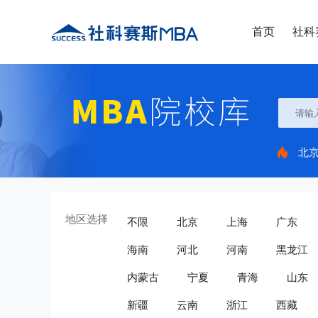
首页
社科
北
地区选择
不限
北京
上海
广东
海南
河北
河南
黑龙江
内蒙古
宁夏
青海
山东
新疆
云南
浙江
西藏