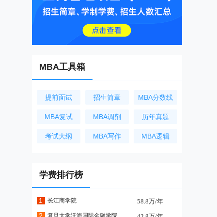
MBA工具箱
提前面试
招生简章
MBA分数线
MBA复试
MBA调剂
历年真题
考试大纲
MBA写作
MBA逻辑
学费排行榜
1
长江商学院
58.8万/年
2
复旦大学泛海国际金融学院
42.8万/年