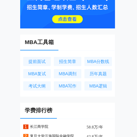
MBA工具箱
提前面试
招生简章
MBA分数线
MBA复试
MBA调剂
历年真题
考试大纲
MBA写作
MBA逻辑
学费排行榜
1
长江商学院
58.8万/年
2
复旦大学泛海国际金融学院
42.8万/年