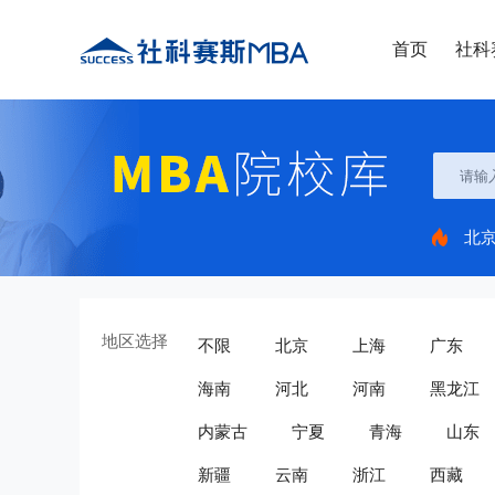
首页
社科
北
地区选择
不限
北京
上海
广东
海南
河北
河南
黑龙江
内蒙古
宁夏
青海
山东
新疆
云南
浙江
西藏