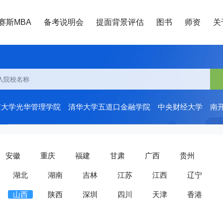
赛斯MBA
备考说明会
提面背景评估
图书
师资
关
京大学光华管理学院
清华大学五道口金融学院
中央财经大学
南
安徽
重庆
福建
甘肃
广西
贵州
湖北
湖南
吉林
江苏
江西
辽宁
山西
陕西
深圳
四川
天津
香港