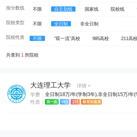
按分数线
不限
自主划线
国家线
院校线
院校类型
不限
全日制
非全日制
院校性质
不限
"双一流"高校
985高校
211高
共查到
1
所院校
大连理工大学
详情 >
全日制18万/年(学制3年),非全日制15万/年(
学费：
性质：