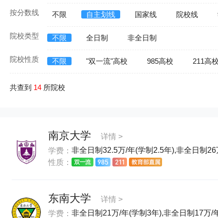
按分数线
不限
自主划线
国家线
院校线
院校类型
不限
全日制
非全日制
院校性质
不限
"双一流"高校
985高校
211高
共查到
14
所院校
南京大学
详情 >
非全日制32.5万/年(学制2.5年),非全日制26
学费：
性质：
东南大学
详情 >
非全日制21万/年(学制3年),非全日制17万/年
学费：