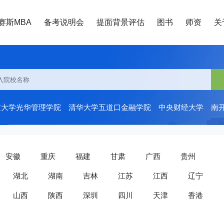
赛斯MBA
备考说明会
提面背景评估
图书
师资
关
京大学光华管理学院
清华大学五道口金融学院
中央财经大学
南
安徽
重庆
福建
甘肃
广西
贵州
湖北
湖南
吉林
江苏
江西
辽宁
山西
陕西
深圳
四川
天津
香港