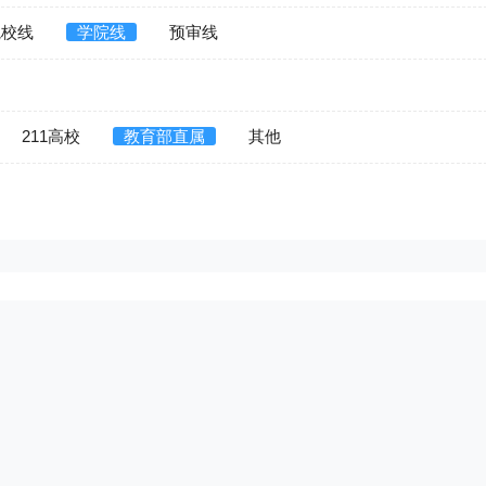
院校线
学院线
预审线
211高校
教育部直属
其他