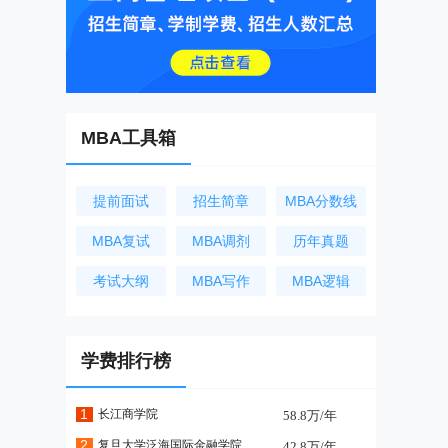
MBA工具箱
提前面试
招生简章
MBA分数线
MBA复试
MBA调剂
历年真题
考试大纲
MBA写作
MBA逻辑
学费排行榜
1
长江商学院
58.8万/年
2
复旦大学泛海国际金融学院
42.8万/年