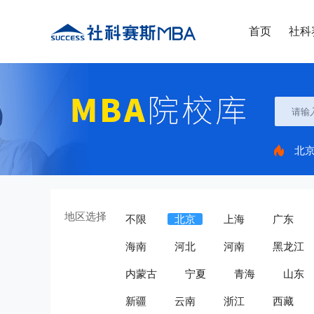
首页
社科
北
地区选择
不限
北京
上海
广东
海南
河北
河南
黑龙江
内蒙古
宁夏
青海
山东
新疆
云南
浙江
西藏