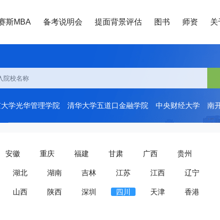
赛斯MBA
备考说明会
提面背景评估
图书
师资
关
京大学光华管理学院
清华大学五道口金融学院
中央财经大学
南
安徽
重庆
福建
甘肃
广西
贵州
湖北
湖南
吉林
江苏
江西
辽宁
山西
陕西
深圳
四川
天津
香港