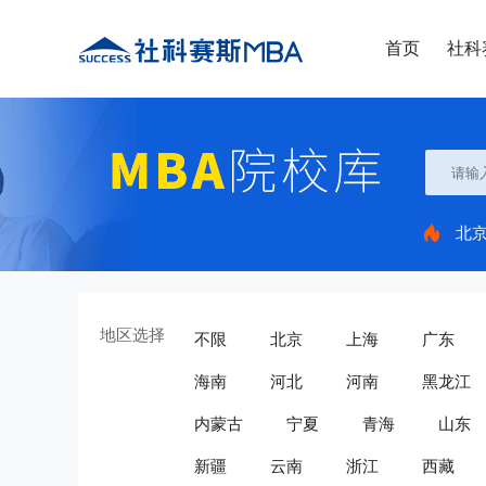
首页
社科
北
地区选择
不限
北京
上海
广东
海南
河北
河南
黑龙江
内蒙古
宁夏
青海
山东
新疆
云南
浙江
西藏