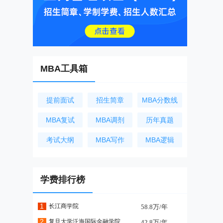
MBA工具箱
提前面试
招生简章
MBA分数线
MBA复试
MBA调剂
历年真题
考试大纲
MBA写作
MBA逻辑
学费排行榜
1
长江商学院
58.8万/年
2
复旦大学泛海国际金融学院
42.8万/年