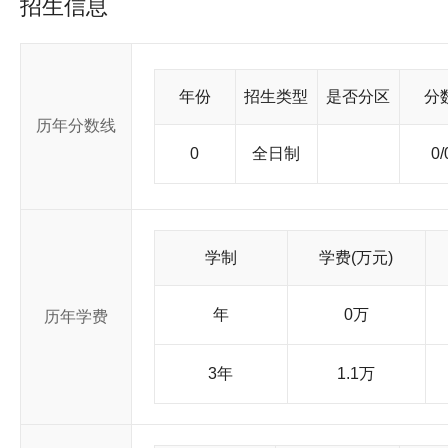
招生信息
面，有16个一级学科硕士学位授权点，10个硕士专业学位授权类别
中专任教师1000余人。
年份
招生类型
是否分区
分
历年分数线
0
全日制
0/
学制
学费(万元)
年
0万
历年学费
3年
1.1万