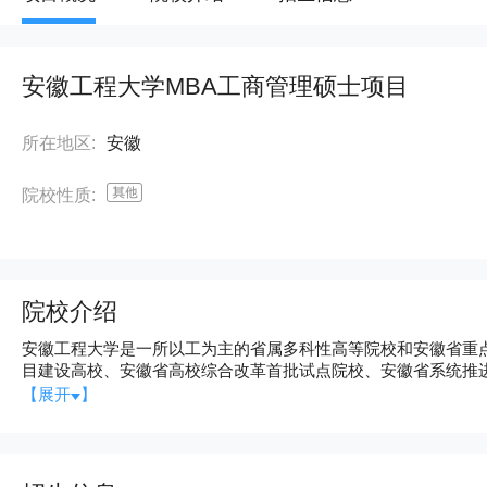
安徽工程大学MBA工商管理硕士项目
所在地区:
安徽
院校性质:
院校介绍
安徽工程大学是一所以工为主的省属多科性高等院校和安徽省重
目建设高校、安徽省高校综合改革首批试点院校、安徽省系统推
教科文组织中国创业教育联盟理事单位、教育部高教学会创新创
【展开
】
入选国家首批卓越农林人才教育培养计划、国家级大学生创新创业训练计划
于1935年创设的安徽私立内思高级工校，历经芜湖电机制造学
学院、安徽工程科技学院等办学阶段，2010年更名为安徽工程大学。 截至2021年4月，学校占地面积1700余亩，校舍
积65余万平方米，教学科研仪器设备总值3.98亿元；设有15个